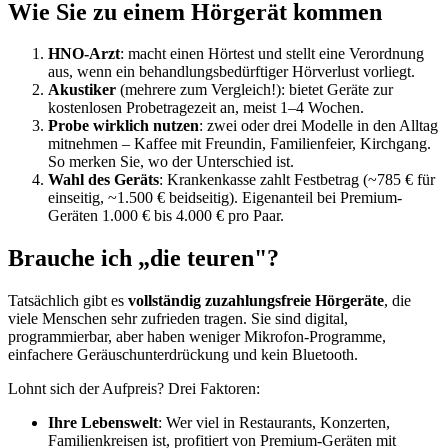
Wie Sie zu einem Hörgerät kommen
HNO-Arzt
: macht einen Hörtest und stellt eine Verordnung
aus, wenn ein behandlungsbedürftiger Hörverlust vorliegt.
Akustiker
(mehrere zum Vergleich!): bietet Geräte zur
kostenlosen Probetragezeit an, meist 1–4 Wochen.
Probe wirklich nutzen
: zwei oder drei Modelle in den Alltag
mitnehmen – Kaffee mit Freundin, Familienfeier, Kirchgang.
So merken Sie, wo der Unterschied ist.
Wahl des Geräts
: Krankenkasse zahlt Festbetrag (~785 € für
einseitig, ~1.500 € beidseitig). Eigenanteil bei Premium-
Geräten 1.000 € bis 4.000 € pro Paar.
Brauche ich „die teuren"?
Tatsächlich gibt es
vollständig zuzahlungsfreie Hörgeräte
, die
viele Menschen sehr zufrieden tragen. Sie sind digital,
programmierbar, aber haben weniger Mikrofon-Programme,
einfachere Geräuschunterdrückung und kein Bluetooth.
Lohnt sich der Aufpreis? Drei Faktoren:
Ihre Lebenswelt
: Wer viel in Restaurants, Konzerten,
Familienkreisen ist, profitiert von Premium-Geräten mit