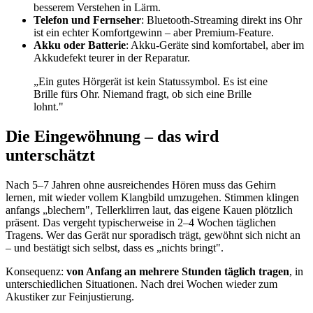
besserem Verstehen in Lärm.
Telefon und Fernseher
: Bluetooth-Streaming direkt ins Ohr
ist ein echter Komfortgewinn – aber Premium-Feature.
Akku oder Batterie
: Akku-Geräte sind komfortabel, aber im
Akkudefekt teurer in der Reparatur.
„Ein gutes Hörgerät ist kein Statussymbol. Es ist eine
Brille fürs Ohr. Niemand fragt, ob sich eine Brille
lohnt."
Die Eingewöhnung – das wird
unterschätzt
Nach 5–7 Jahren ohne ausreichendes Hören muss das Gehirn
lernen, mit wieder vollem Klangbild umzugehen. Stimmen klingen
anfangs „blechern", Tellerklirren laut, das eigene Kauen plötzlich
präsent. Das vergeht typischerweise in 2–4 Wochen täglichen
Tragens. Wer das Gerät nur sporadisch trägt, gewöhnt sich nicht an
– und bestätigt sich selbst, dass es „nichts bringt".
Konsequenz:
von Anfang an mehrere Stunden täglich tragen
, in
unterschiedlichen Situationen. Nach drei Wochen wieder zum
Akustiker zur Feinjustierung.