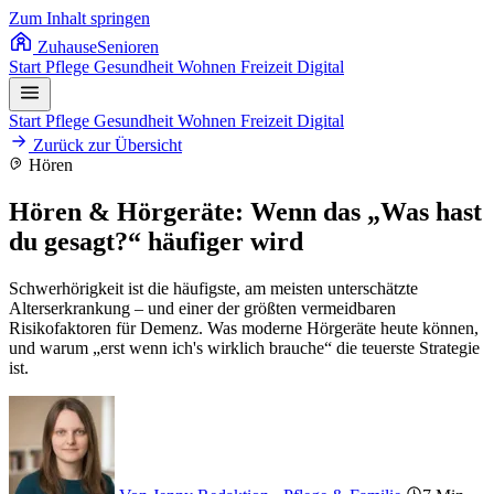
Zum Inhalt springen
Zuhause
Senioren
Start
Pflege
Gesundheit
Wohnen
Freizeit
Digital
Start
Pflege
Gesundheit
Wohnen
Freizeit
Digital
Zurück zur Übersicht
Hören
Hören & Hörgeräte: Wenn das „Was hast
du gesagt?“ häufiger wird
Schwerhörigkeit ist die häufigste, am meisten unterschätzte
Alterserkrankung – und einer der größten vermeidbaren
Risikofaktoren für Demenz. Was moderne Hörgeräte heute können,
und warum „erst wenn ich's wirklich brauche“ die teuerste Strategie
ist.